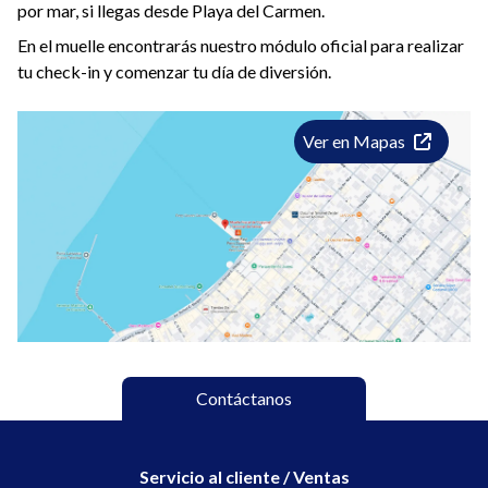
por mar, si llegas desde Playa del Carmen.
cualquier otra condición médica que pueda ser agravada
por la actividad.
En el muelle encontrarás nuestro módulo oficial para realizar
En Grupo Xcaret cumplimos con las normativas
tu check-in y comenzar tu día de diversión.
gubernamentales al ofrecer espacios libres de humo y
emisiones.
La única identificación oficial aceptada para extranjeros es
Ver en Mapas
el pasaporte vigente. Para el caso de visitantes mexicanos,
podrán presentar INE/IFE, FM2/FM3 o pasaporte vigente.
En el caso de menores, serán válidas como identificaciones
CURP, credencial escolar con fotografía o carnet de
vacunación. El documento deberá presentarse en original,
no en versión digital ni copias.
Contáctanos
Servicio al cliente / Ventas