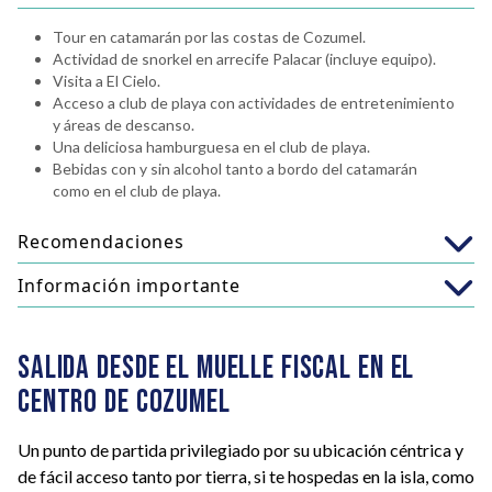
Tour en catamarán por las costas de Cozumel.
Actividad de snorkel en arrecife Palacar (incluye equipo).
Visita a El Cielo.
Acceso a club de playa con actividades de entretenimiento
y áreas de descanso.
Una deliciosa hamburguesa en el club de playa.
Bebidas con y sin alcohol tanto a bordo del catamarán
como en el club de playa.
Recomendaciones
Información importante
Usar ropa cómoda y fresca, incluyendo traje de baño y un
cambio de ropa.
Llevar lentes de sol, sombrero o gorra, y toalla.
Los menores de 12 años con una altura mayor a 1.40 m
Usar únicamente bloqueador solar biodegradable.
deberán presentar una identificación para comprobar su
SALIDA DESDE EL MUELLE FISCAL EN EL
Llevar efectivo o tarjeta para adquirir el paquete de fotos u
edad.
CENTRO DE COZUMEL
otros gastos personales.
La actividad de snorkel está limitada para personas de
entre 6 y 65 años que sepan nadar y que cuenten con un
estado de salud óptimo para participar sin riesgos.
Un punto de partida privilegiado por su ubicación céntrica y
Se restringe la actividad de snorkel a mujeres embarazadas,
de fácil acceso tanto por tierra, si te hospedas en la isla, como
así como a personas con problemas cardíacos, de espalda o