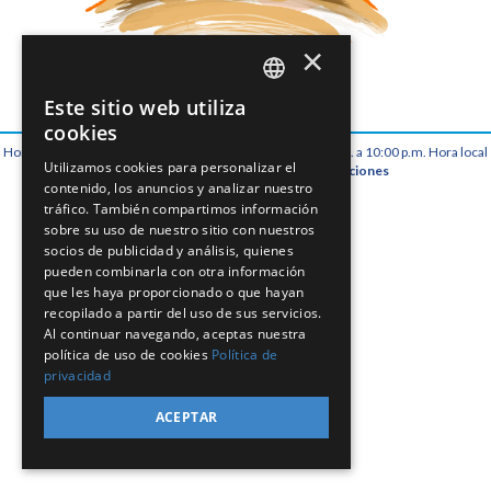
×
Este sitio web utiliza
SPANISH
cookies
Horario de atención al cliente: Lunes a domingo de 7:00 a.m. a 10:00 p.m. Hora local
PT
Utilizamos cookies para personalizar el
Aviso de privacidad
Términos y condiciones
contenido, los anuncios y analizar nuestro
© Copyright 2026 Fury Catamarans
EN
tráfico. También compartimos información
sobre su uso de nuestro sitio con nuestros
socios de publicidad y análisis, quienes
pueden combinarla con otra información
que les haya proporcionado o que hayan
recopilado a partir del uso de sus servicios.
Al continuar navegando, aceptas nuestra
política de uso de cookies
Política de
privacidad
ACEPTAR