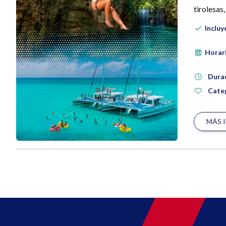
tirolesas
Incluy
Horar
Dura
Categ
MÁS 