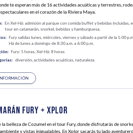
onde te esperan más de 16 actividades acuáticas y terrestres, rod
espectaculares en el corazón de la Riviera Maya.
e:
En Xel-Há: admisión al parque con comida buffet y bebidas incluidas, e
tour en catamarán, snorkel, bebidas y hamburguesa.
ios:
Fury salidas lunes, miércoles, viernes y sábado a partir de la 1:00 p.m
Há de lunes a domingo de 8:30 a.m. a 6:00 p.m.
ción:
Fury: 5 horas, Xel-Há: 8 horas
orías:
diversión, actividades acuáticas, naturaleza
INFORMACIÓN
marán Fury + Xplor
la belleza de Cozumel en el tour Fury, donde disfrutarás de snorke
 ambiente y vistas inigualables. En Xplor sacarás tu lado aventurer