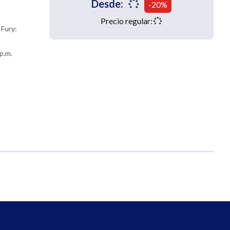
Desde:
-20%
Precio regular:
 Fury:
p.m.