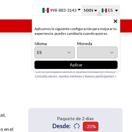
998-883-3143
MXN
ES
Mi carrito
Aplicamos la siguiente configuración para mejorar tu
experiencia, puedes cambiarla cuando quieras.
Idioma
Moneda
HASTA
15 MESES
SIN INTERESES
Aplicar
Con los principales bancos y tarjetas emitidas en México
Consulta meses, montos mínimos y bancos participantes
»
el,
Paquete de 2 días
Desde:
-20%
o en el