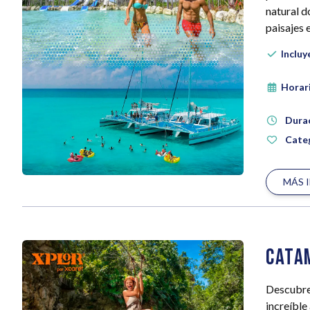
natural d
paisajes 
Incluy
Horar
Dura
Categ
MÁS 
Cata
Descubre 
increíble