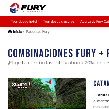
Tour desde hotel
Tour desde cruceros
Acerca de Fury Ca
Inicio
Paquetes Fury
Combinaciones Fury +
¡Elige tu combo favorito y ahorra 20% de d
Cata
Disfruta 
alimentos
mexicano,