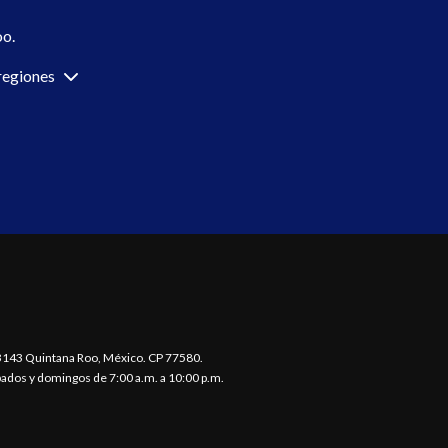
oo.
regiones
3143
Quintana Roo,
México.
CP 77580.
ábados y domingos de 7:00 a.m. a 10:00 p.m.