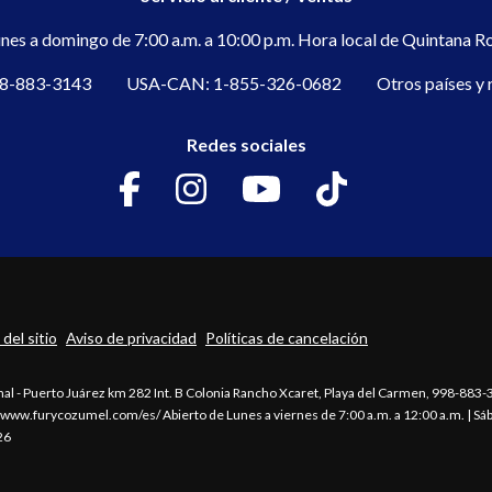
nes a domingo de 7:00 a.m. a 10:00 p.m. Hora local de Quintana R
8-883-3143
USA-CAN:
1-855-326-0682
Otros países y 
Redes sociales
del sitio
Aviso de privacidad
Políticas de cancelación
l - Puerto Juárez km 282 Int. B Colonia Rancho Xcaret,
Playa del Carmen,
998-883-
www.furycozumel.com/es/
Abierto de Lunes a viernes de 7:00 a.m. a 12:00 a.m. | S
26