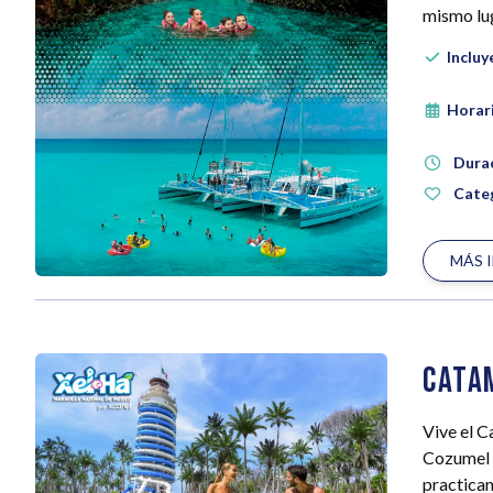
mismo lu
Incluy
Horar
Dura
Categ
MÁS 
Cata
Vive el C
Cozumel a
practican