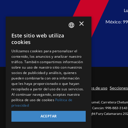
Lu
×
México:
99
Este sitio web utiliza
SPANISH
cookies
PT
Utilizamos cookies para personalizar el
contenido, los anuncios y analizar nuestro
EN
tráfico. También compartimos información
sobre su uso de nuestro sitio con nuestros
socios de publicidad y análisis, quienes
pueden combinarla con otra información
que les haya proporcionado o que hayan
Términos de uso
Secciones 
recopilado a partir del uso de sus servicios.
Al continuar navegando, aceptas nuestra
política de uso de cookies
Política de
Fury Cozumel, Carretera Chetuma
privacidad
Teléfono Cancún: 998-883-3143
©Copyright Fury Catamarans 20
ACEPTAR