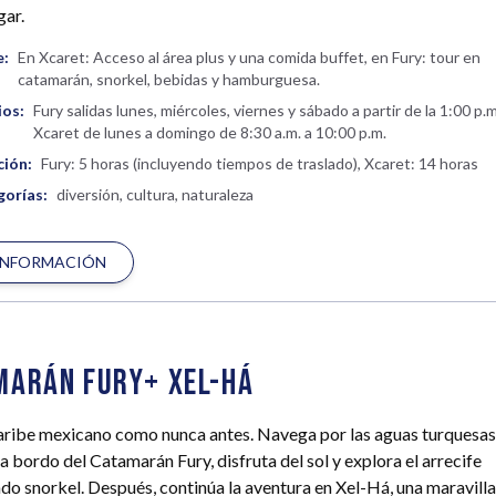
gar.
e:
En Xcaret: Acceso al área plus y una comida buffet, en Fury: tour en
catamarán, snorkel, bebidas y hamburguesa.
ios:
Fury salidas lunes, miércoles, viernes y sábado a partir de la 1:00 p.m
Xcaret de lunes a domingo de 8:30 a.m. a 10:00 p.m.
ción:
Fury: 5 horas (incluyendo tiempos de traslado), Xcaret: 14 horas
orías:
diversión, cultura, naturaleza
INFORMACIÓN
marán Fury+ Xel-Há
aribe mexicano como nunca antes. Navega por las aguas turquesas
 bordo del Catamarán Fury, disfruta del sol y explora el arrecife
do snorkel. Después, continúa la aventura en Xel-Há, una maravilla