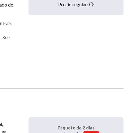
Precio regular:
eado de
n Fury:
. Xel-
l,
Paquete de 2 días
o en