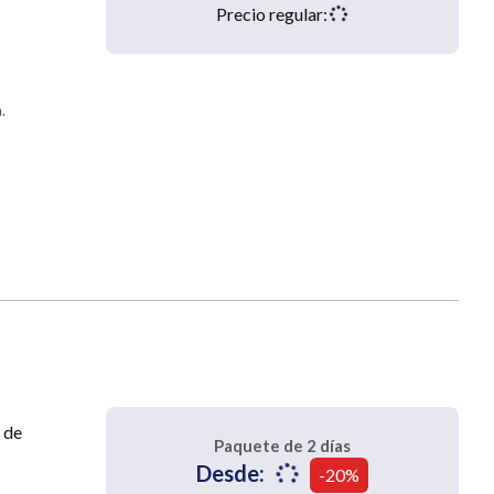
Precio regular:
.
 de
Paquete de 2 días
Desde:
-20%